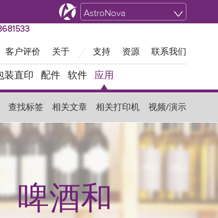
全国业务‖ 快速受理021-58681533
AstroNova
681533
客户评价
关于
支持
资源
联系我们
包装直印
配件
软件
应用
查找标签
相关文章
相关打印机
视频/演示
、啤酒和