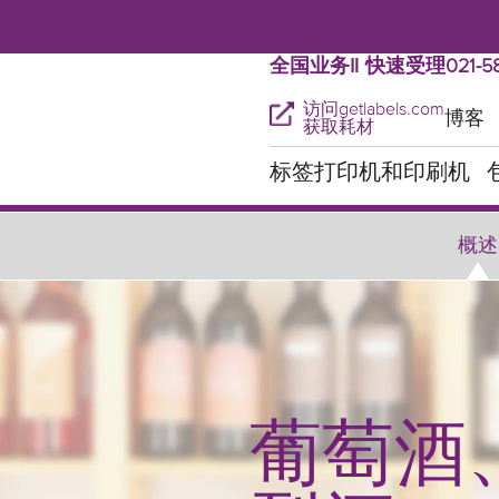
全国业务‖ 快速受理021-58
访问getlabels.com
博客
获取耗材
标签打印机和印刷机
概述
葡萄酒