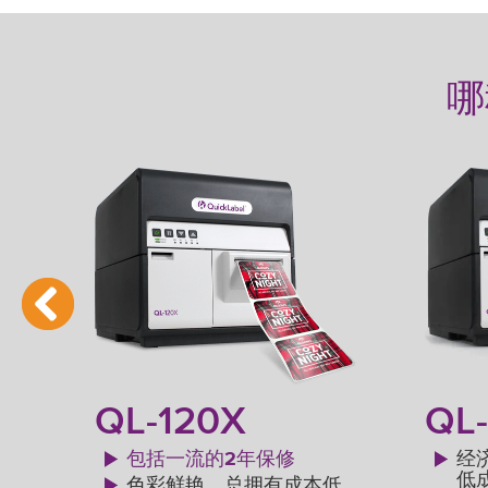
哪
QL-120X
QL
包括一流的2年保修
经
低
半旋
色彩鲜艳，总拥有成本低