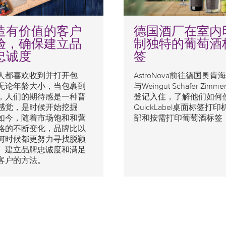
造有价值的客户
德国酒厂在室内
验，确保建立品
制独特的葡萄酒
忠诚度
签
人都喜欢收到并打开包
AstroNova前往德国奥肯
无论年龄大小，当包裹到
与Weingut Schäfer Zimme
，人们的期待感是一种普
登记入住，了解他们如何
感觉，是时候开始挖掘
QuickLabel桌面标签打
如今，随着市场饱和和营
部和按需打印葡萄酒标签
略的不断变化，品牌比以
何时候都更努力寻找脱颖
、建立品牌忠诚度和满足
客户的方法。