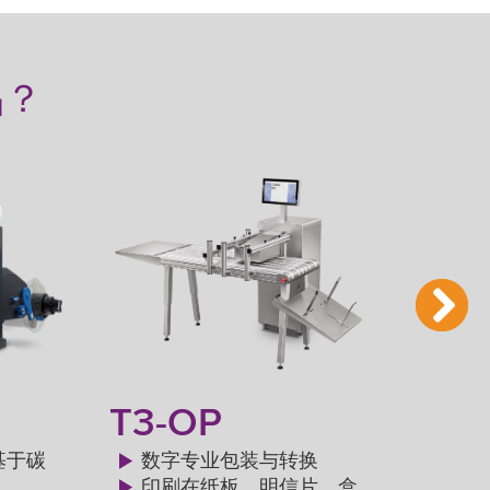
品？
T3-OP
T3
基于碳
数字专业包装与转换
印刷在纸板、明信片、盒