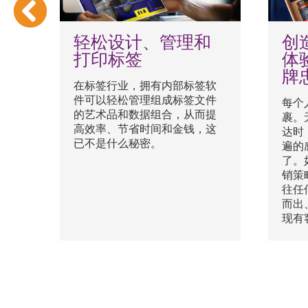
作食
轻松设计、管理和
创
原
打印标签
体
牌
在标签行业，拥有内部标签软
件可以轻松管理组成标签文件
以
每个
的艺术品和数据组合，从而提
包
裹。
高效率、节省时间和金钱，这
于
达时
已不是什么秘密。
不
遍的
您
了。
在
销策
标
往任
而出
现有