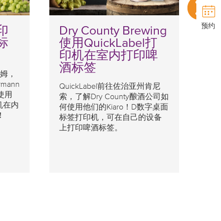
预约
印
Dry County Brewing
3
标
使用QuickLabel打
印机在室内打印啤
酒标签
海姆，
如
rmann
酒
QuickLabel前往佐治亚州肯尼
使用
被
索，了解Dry County酿酒公司如
印机在内
你
何使用他们的Kiaro！D数字桌面
！
签
标签打印机，可在自己的设备
的
上打印啤酒标签。
本
勃
品