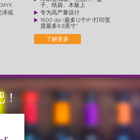
CMYK
子、纸袋、木板上
光泽或
专为高产量设计
1600 dpi |最多12个IP |打印宽
度最多8.8英寸”
1
度
了解更多
吧！