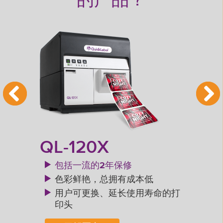
的产品？
QL-120X
QL
粉
包括一流的2年保修
色彩鲜艳，总拥有成本低
专业
用户可更换、延长使用寿命的打
印头