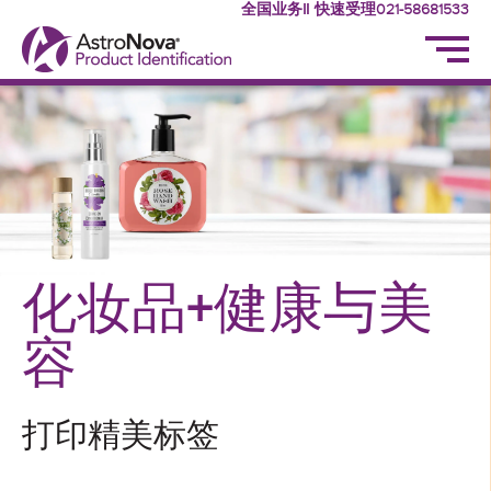
全国业务‖ 快速受理021-58681533
化妆品+健康与美
容
打印精美标签