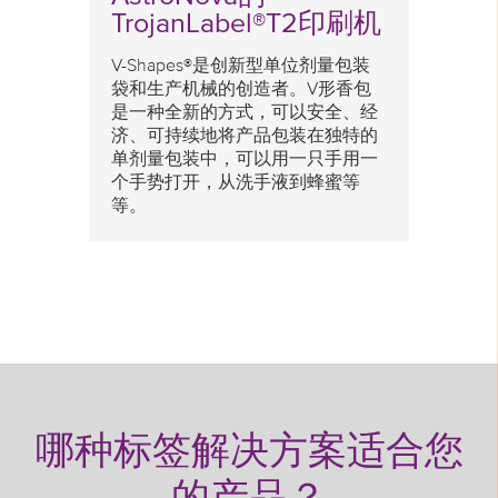
TrojanLabel®T2印刷机
独特
在
采
以
V-Shapes®是创新型单位剂量包装
个
和
袋和生产机械的创造者。V形香包
无
时
是一种全新的方式，可以安全、经
了
济、可持续地将产品包装在独特的
公室
单剂量包装中，可以用一只手用一
个手势打开，从洗手液到蜂蜜等
等。
哪种标签解决方案适合您