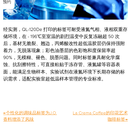
预约
经实测，QL-120De 打印的标签可耐受液氮气相、液相双重存
储环境，在 - 196℃至室温的剧烈温变中反复冻融超 50 次
后，基材无脆裂、翘边，丙烯酸改性超低温胶层仍保持强附
着力，无脱落现象；彩色油墨层的色彩饱和度保留率超
90%，无模糊、褪色、脱墨问题。同时标签兼具耐化学腐
蚀、抗刮擦特性，可直接粘贴于冻存管、液氮罐等容器表
长期存储
面，能满足生物样本、实验试剂在液氮环境下
的标
识需求，适配实验室超低温样本管理的专业标准。
←
个性化的调味品标签为J.O.
La Crema Coffee的印花艺术
香料增添了风味
咖啡标签
→