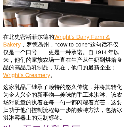
在北史密斯菲尔德的
Wright's Dairy Farm &
Bakery
，罗德岛州，“
cow to cone
”这句话不仅
仅是一个口号——更是一种承诺。自 1914 年以
来，他们的家族农场一直在生产从牛奶到烘焙食
品的高品质乳制品，现在，他们的最新企业：
Wright's Creamery
。
这家乳品厂继承了赖特的悠久传统，并将其转化
为令人兴奋的新事物
—
美味的手工冰淇淋。该农
场对质量的执着在每一勺中都闪耀着光芒，这要
归功于他们控制流程每一步的独特方法，包括冰
淇淋容器上的定制标签。